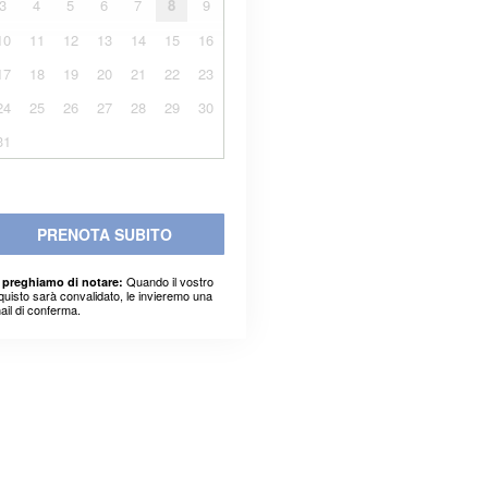
3
4
5
6
7
8
9
10
11
12
13
14
15
16
17
18
19
20
21
22
23
24
25
26
27
28
29
30
31
PRENOTA SUBITO
Quando il vostro
 preghiamo di notare:
quisto sarà convalidato, le invieremo una
ail di conferma.