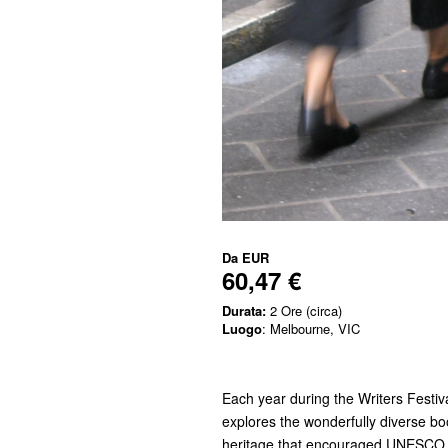
Da
EUR
60,47 €
Durata:
2 Ore (circa)
Luogo
: Melbourne, VIC
Each year during the Writers Festiv
explores the wonderfully diverse b
heritage that encouraged UNESCO to