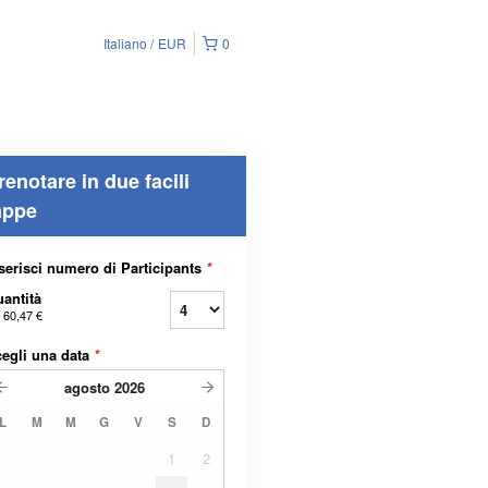
Italiano
EUR
0
renotare in due facili
appe
serisci numero di Participants
*
antità
a
60,47 €
egli una data
*
agosto
2026
L
M
M
G
V
S
D
1
2