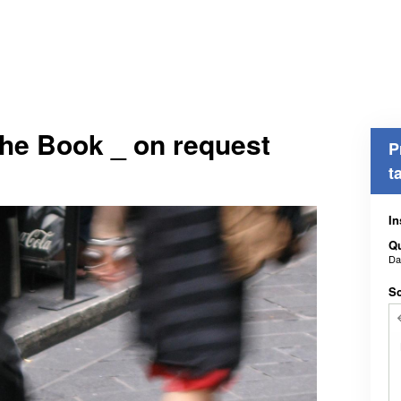
he Book _ on request
P
t
In
Qu
D
Sc