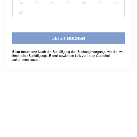
24
25
26
27
28
29
30
31
JETZT BUCHEN
Nach der Bestätigung des Buchungsvorgangs werden wir
Bitte beachten:
Ihnen eine Bestätigungs-E-mail sowie den Link zu Ihrem Gutschein
zukommen lassen.